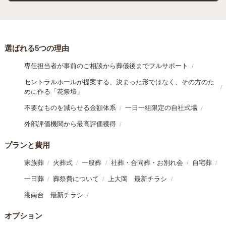
選ばれる5つの理由
専任担当者が事前のご相談から葬儀後までフルサポート
セントラルホールが提案する、決まった形ではなく、その方のた
めに作る「花祭壇」
不要なものを減らせる金額体系
一日一組限定の自社式場
外部評価機関から最高評価獲得
プランと費用
家族葬
火葬式
一般葬
社葬・合同葬・お別れ会
自宅葬
一日葬
葬祭費について
上大岡 最新チラシ
港南台 最新チラシ
オプション