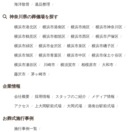
海洋散骨
遺品整理
神奈川県の葬儀場を探す
横浜市港北区
横浜市港南区
横浜市南区
横浜市神奈川区
横浜市鶴見区
横浜市都筑区
横浜市西区
横浜市戸塚区
横浜市緑区
横浜市金沢区
横浜市泉区
横浜市磯子区
横浜市旭区
横浜市青葉区
横浜市中区
横浜市保土ケ谷区
横浜市瀬谷区
川崎市
横須賀市
相模原市
大和市
藤沢市
茅ヶ崎市
企業情報
会社概要
採用情報
スタッフのご紹介
メディア情報
アクセス
上大岡駅前式場
大岡式場
港南台駅前式場
お葬式施行事例
施行事例一覧