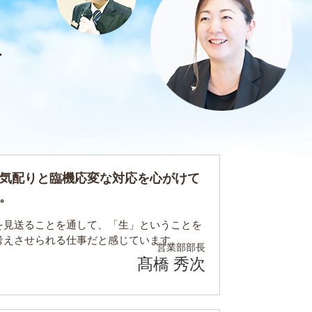
す
気配りと臨機応変な対応を心がけて
。
を見送ることを通して、「生」ということを
考えさせられる仕事だと感じています。
営業部
部長
髙橋 秀次