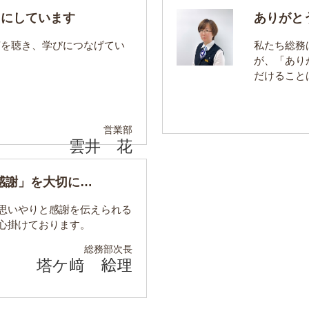
切にしています
ありがと
声を聴き、学びにつなげてい
私たち総務
が、「あり
だけること
営業部
雲井 花
感謝」を大切に…
思いやりと感謝を伝えられる
心掛けております。
総務部
次長
塔ケ﨑 絵理