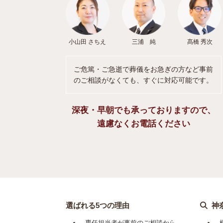
小山田 さちえ
三浦 純
髙橋 秀次
ご危篤・ご急逝で葬儀をお急ぎの方など事前
のご相談がなくても、すぐに対応可能です。
深夜・早朝でも承っておりますので、
遠慮なくお電話ください
選ばれる5つの理由
神
専任担当者が事前のご相談から