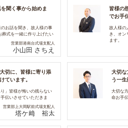
話を聞く事から始めま
皆様の
でお手
様のお話を聞き、故人様の事
故人様の
お葬式を一緒に作り上げたい
き、オン
ます。
営業部
港南台式場支配人
小山田 さちえ
大切に、皆様に寄り添
大切な
けています。
う一生
あり」皆様が悔いの残らない
大切な
お手伝いさせていただきま
命お手
営業部
上大岡駅前式場支配人
塔ケ﨑 裕太