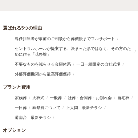
選ばれる5つの理由
専任担当者が事前のご相談から葬儀後までフルサポート
セントラルホールが提案する、決まった形ではなく、その方のた
めに作る「花祭壇」
不要なものを減らせる金額体系
一日一組限定の自社式場
外部評価機関から最高評価獲得
プランと費用
家族葬
火葬式
一般葬
社葬・合同葬・お別れ会
自宅葬
一日葬
葬祭費について
上大岡 最新チラシ
港南台 最新チラシ
オプション