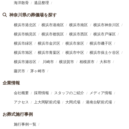
海洋散骨
遺品整理
神奈川県の葬儀場を探す
横浜市港北区
横浜市港南区
横浜市南区
横浜市神奈川区
横浜市鶴見区
横浜市都筑区
横浜市西区
横浜市戸塚区
横浜市緑区
横浜市金沢区
横浜市泉区
横浜市磯子区
横浜市旭区
横浜市青葉区
横浜市中区
横浜市保土ケ谷区
横浜市瀬谷区
川崎市
横須賀市
相模原市
大和市
藤沢市
茅ヶ崎市
企業情報
会社概要
採用情報
スタッフのご紹介
メディア情報
アクセス
上大岡駅前式場
大岡式場
港南台駅前式場
お葬式施行事例
施行事例一覧