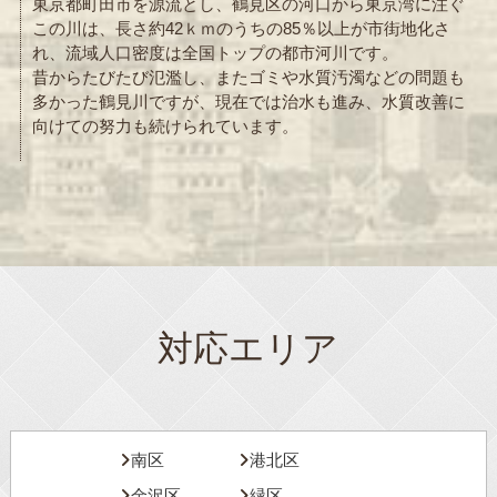
東京都町田市を源流とし、鶴見区の河口から東京湾に注ぐ
この川は、長さ約42ｋｍのうちの85％以上が市街地化さ
れ、流域人口密度は全国トップの都市河川です。
昔からたびたび氾濫し、またゴミや水質汚濁などの問題も
多かった鶴見川ですが、現在では治水も進み、水質改善に
向けての努力も続けられています。
対応エリア
南区
港北区
金沢区
緑区