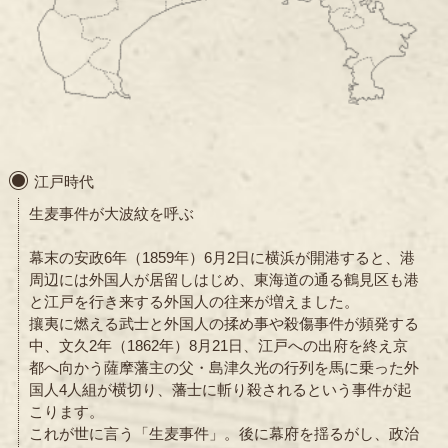
江戸時代
生麦事件が大波紋を呼ぶ
幕末の安政6年（1859年）6月2日に横浜が開港すると、港
周辺には外国人が居留しはじめ、東海道の通る鶴見区も港
と江戸を行き来する外国人の往来が増えました。
攘夷に燃える武士と外国人の揉め事や殺傷事件が頻発する
中、文久2年（1862年）8月21日、江戸への出府を終え京
都へ向かう薩摩藩主の父・島津久光の行列を馬に乗った外
国人4人組が横切り、藩士に斬り殺されるという事件が起
こります。
これが世に言う「生麦事件」。後に幕府を揺るがし、政治