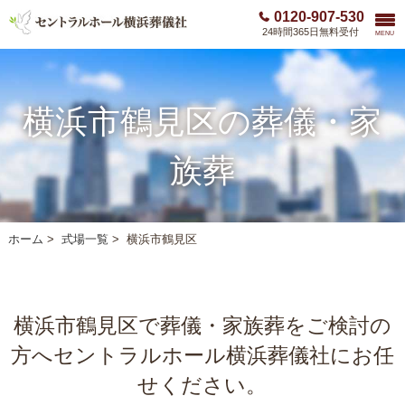
0120-907-530
24時間365日無料受付
MENU
横浜市鶴見区の葬儀・家
族葬
ホーム
>
式場一覧
>
横浜市鶴見区
横浜市鶴見区で葬儀・家族葬をご検討の
方へ
セントラルホール横浜葬儀社にお任
せください。