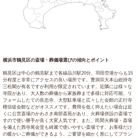
横浜市鶴見区の斎場・葬儀場選びの傾向とポイント
鶴見区は中心の鶴見駅まで各線品川駅20分、羽田空港からも15
分程度と非常にアクセスの良い場所です。曹洞宗大本山総持寺
三松閣が有名ですが利用が限定されています。近隣には様々な
寺院があり、大人数の葬儀から家族葬まで多様に対応可能、リ
フォームしたての良忠寺、大型駐車場と広々した会館の正行寺
檀信徒会館などがオススメです。費用を低く抑えたい場合は近
くに公営斎場のかわさき南部斎苑があり、火葬場併設の斎場で
すので使い勝手が良く大変人気です。また、民間火葬場・斎場
を備えた西寺尾会堂も綺麗で使いやすい斎場です。お客様だけ
の暖かいご葬儀ができるよう、ご要望を細かく形にしてプラン