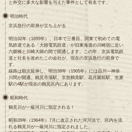
と外交に多大な影響を与えた事件として有名です。
明治時代
京浜急行の前身が立ち上がる
明治32年（1899年）、日本で三番目、関東で初めての電
気鉄道である「大師電気鉄道」が旧東海道の川崎宿に近い
六郷橋と川崎大師の間で開通します。この年、京浜電気鉄
道と社名を改めたこの会社が、現在の京浜急行の前身で
す。
線路は順次延伸し、明治38年（1905年）には品川―神奈
川間が開通。鶴見市場駅、京急鶴見駅、花月園前駅、生麦
駅の4駅が現在の鶴見区内にあります。
昭和時代
鶴見川が一級河川に指定される！
昭和39年（1964年）7月に改正された河川法で、区内を流
れる鶴見川が一級河川に指定されました。