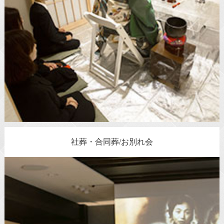
社葬・合同葬/お別れ会