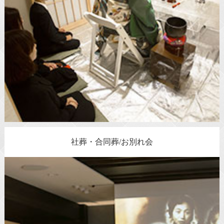
社葬・合同葬/お別れ会