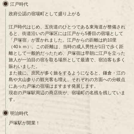
江戸時代
政府公認の宿場町として盛り上がる
江戸時代はじめ、五街道のひとつである東海道が整備され
ると、街道沿いの戸塚区には江戸から5番目の宿場として
「戸塚宿」が置かれました。江戸からの距離は約10里
（40ｋｍ）。この距離は、当時の成人男性が1日で歩く距
離として一般的だったため、戸塚宿は早朝に江戸を立った
旅人が一泊目の宿を取る場所として最適で、宿泊客も多く
賑わいました。
また後に、庶民が多く旅をするようになると、鎌倉・江の
島や大山参りの観光客も増え、それぞれの方面への分岐点
にあった戸塚の宿場はますます発展します。
現在の戸塚駅周辺の商店街が、宿場町の名残を残していま
す。
明治時代
戸塚駅が開業！