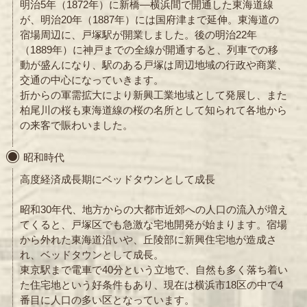
明治5年（1872年）に新橋―横浜間で開通した東海道線
が、明治20年（1887年）には国府津まで延伸。東海道の
宿場周辺に、戸塚駅が開業しました。後の明治22年
（1889年）に神戸までの全線が開通すると、列車での移
動が盛んになり、駅のある戸塚は周辺地域の行政や商業、
交通の中心になっていきます。
折からの軍需拡大により新興工業地域として発展し、また
柏尾川の桜も東海道線の桜の名所として知られて各地から
の来客で賑わいました。
昭和時代
高度経済成長期にベッドタウンとして成長
昭和30年代、地方からの大都市近郊への人口の流入が増え
てくると、戸塚区でも急激な宅地開発が始まります。宿場
から外れた東海道沿いや、丘陵部に新興住宅地が造成さ
れ、ベッドタウンとして成長。
東京駅まで電車で40分という立地で、自然も多く落ち着い
た住宅地という好条件もあり、現在は横浜市18区の中で4
番目に人口の多い区となっています。