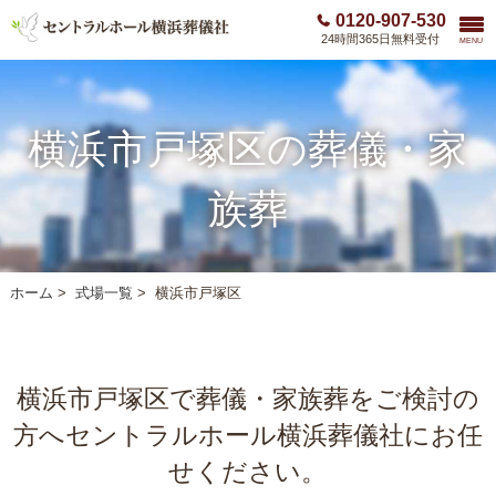
0120-907-530
24時間365日無料受付
MENU
横浜市戸塚区の葬儀・家
族葬
ホーム
>
式場一覧
>
横浜市戸塚区
横浜市戸塚区で葬儀・家族葬をご検討の
方へ
セントラルホール横浜葬儀社にお任
せください。