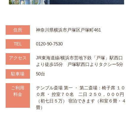
住所
神奈川県横浜市戸塚区戸塚町461
TEL
0120-90-7530
アクセス
JR東海道線/横浜市営地下鉄「戸塚」駅西口
より徒歩15分 戸塚駅西口よりタクシー5分
駐車場
50台
ご利用
テンプル斎場 第一 ・ 第二斎場：椅子席 １０
料金
０席 ・ 控室７０名 二日 ２５０，０００円
（初七日５万） 宿泊できます（和室６畳・４
畳）