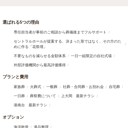
選ばれる5つの理由
専任担当者が事前のご相談から葬儀後までフルサポート
セントラルホールが提案する、決まった形ではなく、その方のた
めに作る「花祭壇」
不要なものを減らせる金額体系
一日一組限定の自社式場
外部評価機関から最高評価獲得
プランと費用
家族葬
火葬式
一般葬
社葬・合同葬・お別れ会
自宅葬
一日葬
葬祭費について
上大岡 最新チラシ
港南台 最新チラシ
オプション
海洋散骨
遺品整理