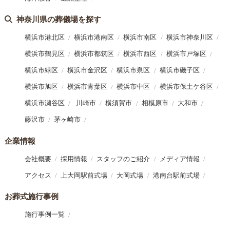
神奈川県の葬儀場を探す
横浜市港北区
横浜市港南区
横浜市南区
横浜市神奈川区
横浜市鶴見区
横浜市都筑区
横浜市西区
横浜市戸塚区
横浜市緑区
横浜市金沢区
横浜市泉区
横浜市磯子区
横浜市旭区
横浜市青葉区
横浜市中区
横浜市保土ケ谷区
横浜市瀬谷区
川崎市
横須賀市
相模原市
大和市
藤沢市
茅ヶ崎市
企業情報
会社概要
採用情報
スタッフのご紹介
メディア情報
アクセス
上大岡駅前式場
大岡式場
港南台駅前式場
お葬式施行事例
施行事例一覧