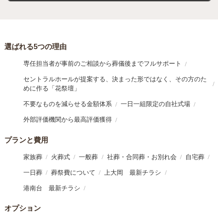
選ばれる5つの理由
専任担当者が事前のご相談から葬儀後までフルサポート
セントラルホールが提案する、決まった形ではなく、その方のた
めに作る「花祭壇」
不要なものを減らせる金額体系
一日一組限定の自社式場
外部評価機関から最高評価獲得
プランと費用
家族葬
火葬式
一般葬
社葬・合同葬・お別れ会
自宅葬
一日葬
葬祭費について
上大岡 最新チラシ
港南台 最新チラシ
オプション