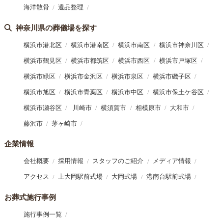
海洋散骨
遺品整理
神奈川県の葬儀場を探す
横浜市港北区
横浜市港南区
横浜市南区
横浜市神奈川区
横浜市鶴見区
横浜市都筑区
横浜市西区
横浜市戸塚区
横浜市緑区
横浜市金沢区
横浜市泉区
横浜市磯子区
横浜市旭区
横浜市青葉区
横浜市中区
横浜市保土ケ谷区
横浜市瀬谷区
川崎市
横須賀市
相模原市
大和市
藤沢市
茅ヶ崎市
企業情報
会社概要
採用情報
スタッフのご紹介
メディア情報
アクセス
上大岡駅前式場
大岡式場
港南台駅前式場
お葬式施行事例
施行事例一覧