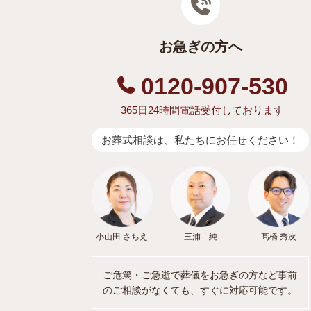
お急ぎの方へ
0120-907-530
365日24時間電話受付しております
お葬式相談は、私たちにお任せください！
小山田 さちえ
三浦 純
髙橋 秀次
ご危篤・ご急逝で葬儀をお急ぎの方など事前
のご相談がなくても、すぐに対応可能です。