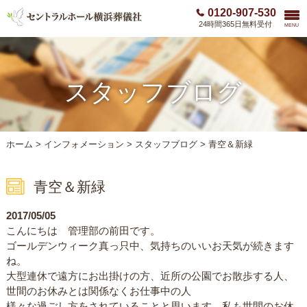
0120-907-530
24時間365日無料受付
MENU
スタッフブログ
ホーム
>
インフォメーション >
スタッフブログ
>
青空＆新緑
青空＆新緑
2017/05/05
こんにちは 管理部の前田です。
ゴールデンウィーク真っ只中、気持ちのいいお天気が続きます
ね。
大型連休で遠方にお出掛けの方、近所の公園でお散歩する人、
世間のお休みとは関係なくお仕事中の人
様々な過ごし方をされていることと思います。私も世間のお休