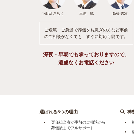
小山田 さちえ
三浦 純
髙橋 秀次
ご危篤・ご急逝で葬儀をお急ぎの方など事前
のご相談がなくても、すぐに対応可能です。
深夜・早朝でも承っておりますので、
遠慮なくお電話ください
選ばれる5つの理由
神
専任担当者が事前のご相談から
葬儀後までフルサポート