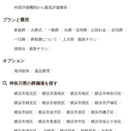
外部評価機関から最高評価獲得
プランと費用
家族葬
火葬式
一般葬
社葬・合同葬・お別れ会
自宅葬
一日葬
葬祭費について
上大岡 最新チラシ
港南台 最新チラシ
オプション
海洋散骨
遺品整理
神奈川県の葬儀場を探す
横浜市港北区
横浜市港南区
横浜市南区
横浜市神奈川区
横浜市鶴見区
横浜市都筑区
横浜市西区
横浜市戸塚区
横浜市緑区
横浜市金沢区
横浜市泉区
横浜市磯子区
横浜市旭区
横浜市青葉区
横浜市中区
横浜市保土ケ谷区
横浜市瀬谷区
川崎市
横須賀市
相模原市
大和市