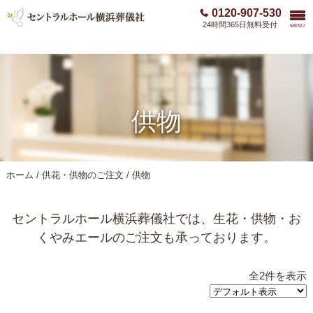
0120-907-530
24時間365日無料受付
MENU
ホーム
/
供花・供物のご注文
/ 供物
供物
ホーム
/
供花・供物のご注文
/ 供物
セントラルホール横浜葬儀社では、生花・供物・お
くやみエールのご注文も承っております。
全2件を表示