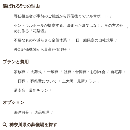
選ばれる5つの理由
専任担当者が事前のご相談から葬儀後までフルサポート
セントラルホールが提案する、決まった形ではなく、その方のた
めに作る「花祭壇」
不要なものを減らせる金額体系
一日一組限定の自社式場
外部評価機関から最高評価獲得
プランと費用
家族葬
火葬式
一般葬
社葬・合同葬・お別れ会
自宅葬
一日葬
葬祭費について
上大岡 最新チラシ
港南台 最新チラシ
オプション
海洋散骨
遺品整理
神奈川県の葬儀場を探す