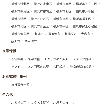
横浜市港北区
横浜市港南区
横浜市南区
横浜市神奈川区
横浜市鶴見区
横浜市都筑区
横浜市西区
横浜市戸塚区
横浜市緑区
横浜市金沢区
横浜市泉区
横浜市磯子区
横浜市旭区
横浜市青葉区
横浜市中区
横浜市保土ケ谷区
横浜市瀬谷区
川崎市
横須賀市
相模原市
大和市
藤沢市
茅ヶ崎市
企業情報
会社概要
採用情報
スタッフのご紹介
メディア情報
アクセス
上大岡駅前式場
大岡式場
港南台駅前式場
お葬式施行事例
施行事例一覧
その他
お客様の声
よくある質問
お急ぎの方へ