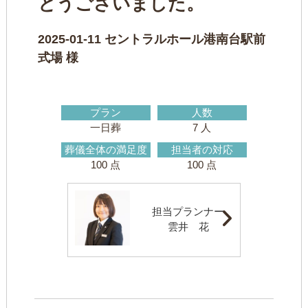
とうございました。
2025-01-11
セントラルホール港南台駅前
式場
様
プラン
人数
一日葬
7 人
葬儀全体の満足度
担当者の対応
100 点
100 点
担当プランナー
雲井 花