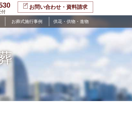
530
お問い合わせ・資料請求
受付
お葬式施行事例
供花・供物・進物
葬