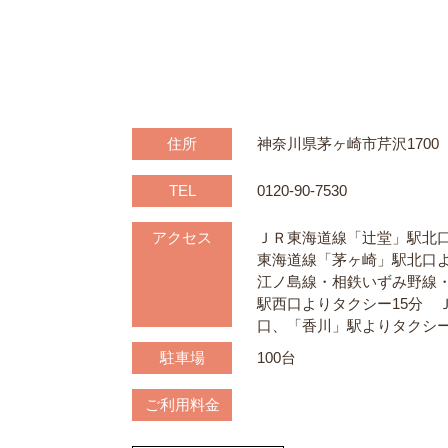
住所
神奈川県茅ヶ崎市芹沢1700
TEL
0120-90-7530
アクセス
ＪＲ東海道線「辻堂」駅北口
東海道線「茅ヶ崎」駅北口よ
江ノ島線・相鉄いずみ野線
駅西口よりタクシー15分 
口、「香川」駅よりタクシー
駐車場
100台
ご利用
料金