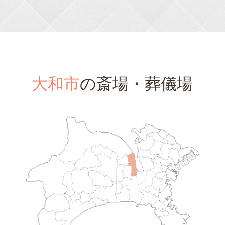
大和市
の斎場・葬儀場