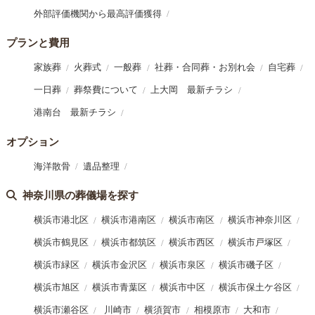
外部評価機関から最高評価獲得
プランと費用
家族葬
火葬式
一般葬
社葬・合同葬・お別れ会
自宅葬
一日葬
葬祭費について
上大岡 最新チラシ
港南台 最新チラシ
オプション
海洋散骨
遺品整理
神奈川県の葬儀場を探す
横浜市港北区
横浜市港南区
横浜市南区
横浜市神奈川区
横浜市鶴見区
横浜市都筑区
横浜市西区
横浜市戸塚区
横浜市緑区
横浜市金沢区
横浜市泉区
横浜市磯子区
横浜市旭区
横浜市青葉区
横浜市中区
横浜市保土ケ谷区
横浜市瀬谷区
川崎市
横須賀市
相模原市
大和市