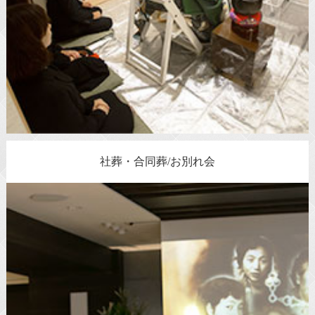
社葬・合同葬/お別れ会