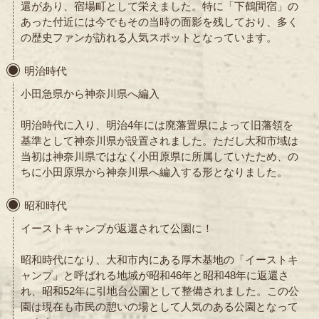
還があり、宿場町として栄えました。特に「下鶴間宿」の
あった付近には今でもその当時の面影を残しており、多く
の歴史ファンが訪れる人気スポットとなっています。
明治時代
小田急県から神奈川県へ編入
明治時代に入り、明治4年には廃藩置県によって旧藩領を
基準として神奈川県が設置されました。ただし大和市域は
当初は神奈川県ではなく小田原県に所属していたため、の
ちに小田原県から神奈川県へ編入する形となりました。
昭和時代
イーストキャンプが返還されて公園に！
昭和時代になり、大和市内にある厚木基地の「イーストキ
ャンプ」と呼ばれる地域が昭和46年と昭和48年に返還さ
れ、昭和52年に引地台公園として整備されました。この公
園は現在も市民の憩いの場として人気のある公園となって